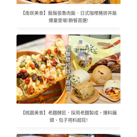
【南崁美食】鬍鬚張魯肉飯．日式咖哩豬排丼飯
爆量登場!飽餐首選!
【桃園美食】老麵酵匠．採用老麵製成，爆料饅
頭、包子用料超狂!