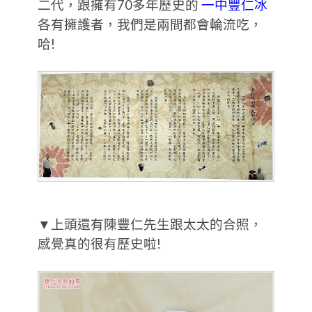
二代，跟擁有70多年歷史的
一中豐仁冰
各有擁護者，我們是兩間都會輪流吃，
哈!
▼上頭還有陳豐仁先生跟太太的合照，
感覺真的很有歷史啦!