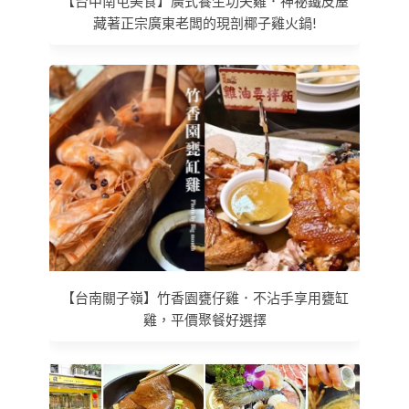
【台中南屯美食】廣式養生功夫雞．神祕鐵皮屋
藏著正宗廣東老闆的現剖椰子雞火鍋!
【台南關子嶺】竹香園甕仔雞．不沾手享用甕缸
雞，平價聚餐好選擇