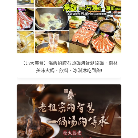
【北大美食】湯馥招牌石頭鍋海鮮涮涮鍋．樹林
美味火鍋、飲料、冰淇淋吃到飽!