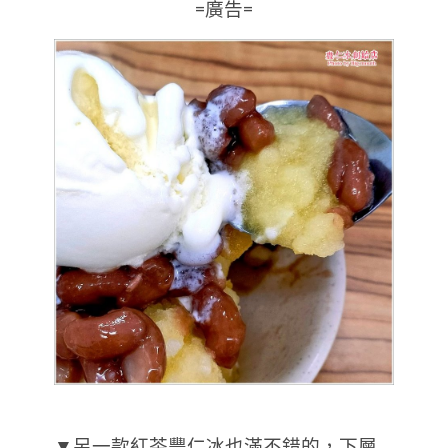
=廣告=
▼另一款紅茶豐仁冰也滿不錯的，下層