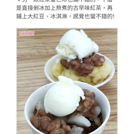
是直接剉冰加上熬煮的古早味紅茶，再
鋪上大紅豆、冰淇淋，感覺也蠻不錯的!