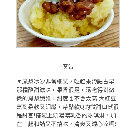
=廣告=
▼鳳梨冰沙非常細膩，吃起來帶點古早
那種酸甜滋味，果香很足，還吃得到微
微的鳳梨纖維，甜度也不會太高!大紅豆
煮到柔軟又細緻，帶點軟Q的微甜口感很
是討喜!搭配上頭濃濃乳香的冰淇淋，加
在一起和諧又不搶味，清爽又透心涼啊!