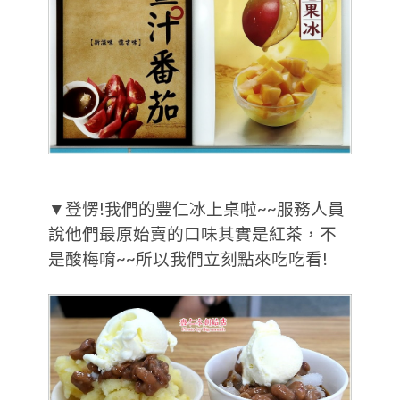
▼登愣!我們的豐仁冰上桌啦~~服務人員
說他們最原始賣的口味其實是紅茶，不
是酸梅唷~~所以我們立刻點來吃吃看!