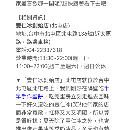
家最喜歡哪一間呢?趕快跟著看下去吧!
【相關資訊】
豐仁冰創始店
(北屯店)
地址:台中市北屯區北屯路136號(近太原
路，路邊車格)
電話:04-22337318
營業時間:11:30~22:00(週一)，
11:00~22:00(週二至週六)，週日公休
▼「豐仁冰創始店」北屯店就位於台中
北屯區北屯路上，我們剛好在隔壁吃
半
早手作蛋餅
，吃完蛋餅立刻走進去回味
一下好久沒吃的豐仁冰(笑)!他們家的店
面非常寬敞，扛棒又大又明顯，所以算
是很好找；夏天除了豐仁冰之外，也會
推出像芒果冰等季節冰品，冬天也有熱