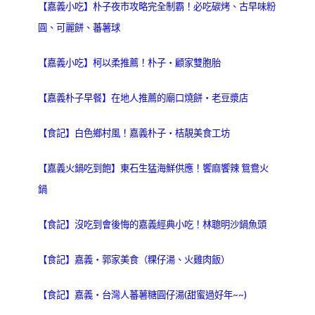
【嘉義小吃】朴子夜市攻略完全制霸！必吃碳烤、古早味粉
圓、可麗餅、蕃薯球
【嘉義小吃】柯以柔推薦！朴子‧顧家雙胞胎
【嘉義朴子早餐】在地人推薦的廟口燒餅‧老豆漿店
【食記】白色鄉村風！嘉義朴子‧桔靚美食工坊
【嘉義火鍋吃到飽】東石生猛海鮮供應！饗麻饗辣 鴛鴦火
鍋
【食記】沒吃到會後悔的嘉義經典小吃！林聰明沙鍋魚頭
【食記】嘉義‧郭家美食（粿仔湯、火雞肉飯）
【食記】嘉義‧台灣人蕃薯糖圓仔湯(甜蜜過好年~~)