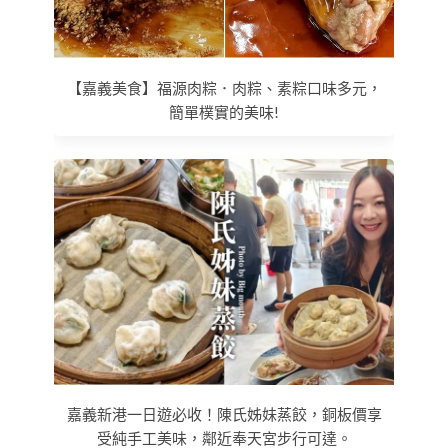
【嘉義美食】福源肉粽．肉粽、素粽口味多元，
簡單樸實的美味!
嘉義新港一日遊必收！陳氏姊妹蒸餃，銅板價享
受純手工美味，鄰近奉天宮步行可達。