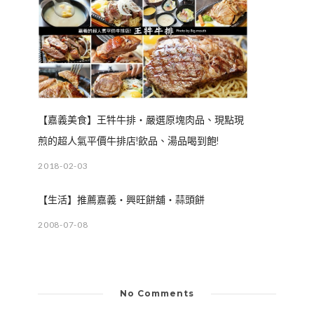
【嘉義美食】王牪牛排‧嚴選原塊肉品、現點現
煎的超人氣平價牛排店!飲品、湯品喝到飽!
2018-02-03
【生活】推薦嘉義‧興旺餅舖‧蒜頭餅
2008-07-08
No Comments