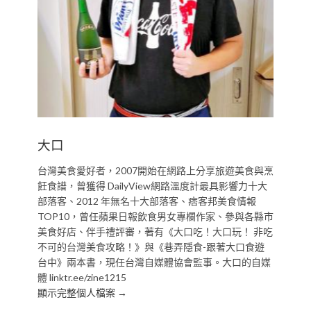
大口
台灣美食愛好者，2007開始在網路上分享旅遊美食與烹
飪食譜，曾獲得 DailyView網路溫度計最具影響力十大
部落客、2012 年無名十大部落客、痞客邦美食情報
TOP10，曾任蘋果日報飲食男女專欄作家、參與各縣市
美食好店、伴手禮評審，著有《大口吃！大口玩！ 非吃
不可的台灣美食攻略！》與《巷弄隱食-跟著大口食遊
台中》兩本書，現任台灣自媒體協會監事。大口的自媒
體 linktr.ee/zine1215
顯示完整個人檔案 →