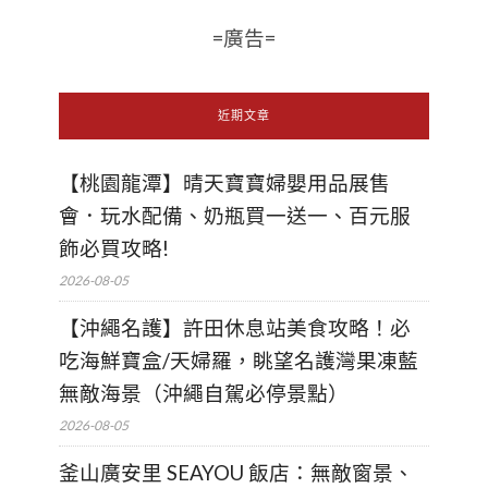
=廣告=
近期文章
【桃園龍潭】晴天寶寶婦嬰用品展售
會．玩水配備、奶瓶買一送一、百元服
飾必買攻略!
2026-08-05
【沖繩名護】許田休息站美食攻略！必
吃海鮮寶盒/天婦羅，眺望名護灣果凍藍
無敵海景（沖繩自駕必停景點）
2026-08-05
釜山廣安里 SEAYOU 飯店：無敵窗景、