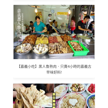
【嘉義小吃】黑人魯熟肉．只賣4小時的嘉義古
早味好料!