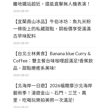
離地鐵站超近，還能直擊無人機表演！
2026-08-04
【宜蘭員山冰品】牛伯冰坊：魚丸米粉
一條街上的私藏甜點，銅板價享受滿滿
古早味配料
2026-08-04
【台北士林美食】Banana blue Curry &
Coffee：雙主餐台味咖哩超滿足!香蕉飲
品、甜點療癒系美味!
2026-08-03
【北海岸一日遊】2026福爾摩沙北海岸
藝術季！漫遊金山、石門、三芝、萬
里，吃喝玩樂拍美照一次滿足!
2026-08-02