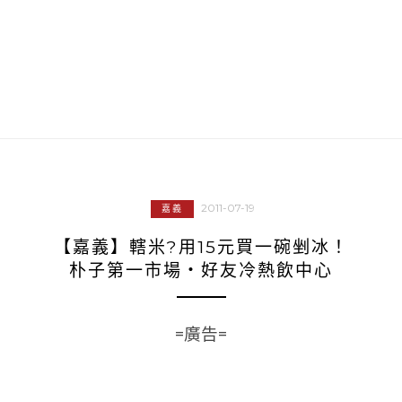
2011-07-19
嘉義
【嘉義】轄米?用15元買一碗剉冰！
朴子第一市場‧好友冷熱飲中心
=廣告=