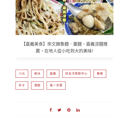
【嘉義美食】崇文錦魯麵．羹麵、嘉義涼麵推
薦，在地人從小吃到大的美味!
15元
剉冰
嘉義
好友冷熱飲中心
春捲
朴子
潤餅
第一市場