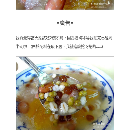
=廣告=
我真覺得當天應該吃2碗才夠，因為這碗冰等我拍完已經剩
半碗啦！(由於配料在最下層，我就這麼挖呀挖的……)