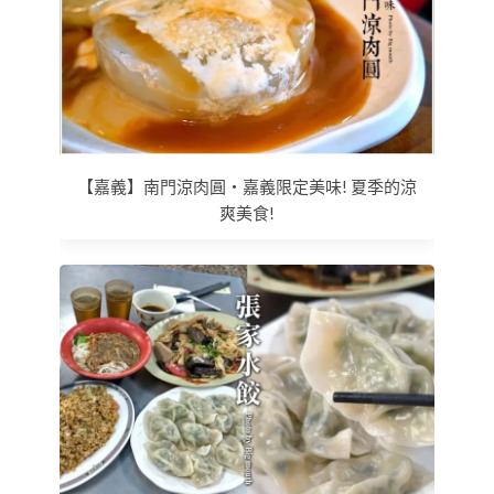
【嘉義】南門涼肉圓‧嘉義限定美味! 夏季的涼
爽美食!