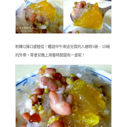
粉粿Q彈口感極佳！聽說中午來這兒買的人總時5碗、10碗
的外帶，等會兒晚上用餐時間還有一波呢！