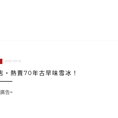
2012-07-12
店‧熱賣70年古早味雪冰！
=廣告=