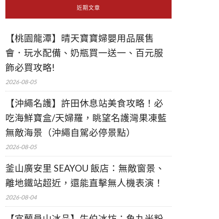
近期文章
【桃園龍潭】晴天寶寶婦嬰用品展售
會．玩水配備、奶瓶買一送一、百元服
飾必買攻略!
2026-08-05
【沖繩名護】許田休息站美食攻略！必
吃海鮮寶盒/天婦羅，眺望名護灣果凍藍
無敵海景（沖繩自駕必停景點）
2026-08-05
釜山廣安里 SEAYOU 飯店：無敵窗景、
離地鐵站超近，還能直擊無人機表演！
2026-08-04
【宜蘭員山冰品】牛伯冰坊：魚丸米粉