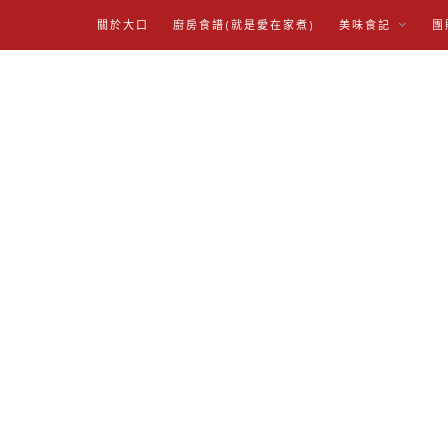
關於大口
廚房食譜(就是愛在家煮)
美味食記
團