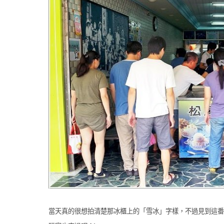
當天真的很想拍清楚那冰櫃上的「雪冰」字樣，不過見到這番