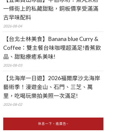
一條街上的私藏甜點，銅板價享受滿滿
古早味配料
2026-08-04
【台北士林美食】Banana blue Curry &
Coffee：雙主餐台味咖哩超滿足!香蕉飲
品、甜點療癒系美味!
2026-08-03
【北海岸一日遊】2026福爾摩沙北海岸
藝術季！漫遊金山、石門、三芝、萬
里，吃喝玩樂拍美照一次滿足!
2026-08-02
休息一下，進廣告~