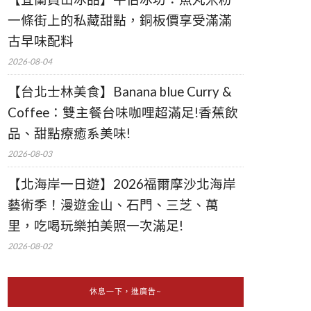
一條街上的私藏甜點，銅板價享受滿滿
古早味配料
2026-08-04
【台北士林美食】Banana blue Curry &
Coffee：雙主餐台味咖哩超滿足!香蕉飲
品、甜點療癒系美味!
2026-08-03
【北海岸一日遊】2026福爾摩沙北海岸
藝術季！漫遊金山、石門、三芝、萬
里，吃喝玩樂拍美照一次滿足!
2026-08-02
休息一下，進廣告~