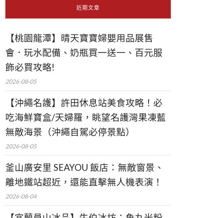
近期文章
【桃園龍潭】晴天寶寶婦嬰用品展售
會．玩水配備、奶瓶買一送一、百元服
飾必買攻略!
2026-08-05
【沖繩名護】許田休息站美食攻略！必
吃海鮮寶盒/天婦羅，眺望名護灣果凍藍
無敵海景（沖繩自駕必停景點）
2026-08-05
釜山廣安里 SEAYOU 飯店：無敵窗景、
離地鐵站超近，還能直擊無人機表演！
2026-08-04
【宜蘭員山冰品】牛伯冰坊：魚丸米粉