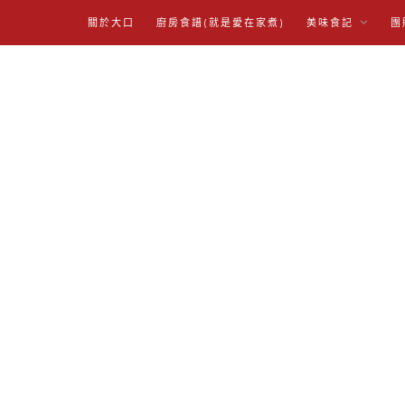
關於大口
廚房食譜(就是愛在家煮)
美味食記
團