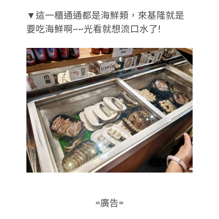
▼這一櫃通通都是海鮮類，來基隆就是
要吃海鮮啊~~光看就想流口水了!
=廣告=