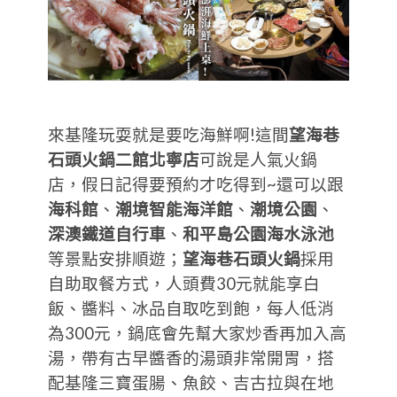
來基隆玩耍就是要吃海鮮啊!這間
望海巷
石頭火鍋二館北寧店
可說是人氣火鍋
店，假日記得要預約才吃得到~還可以跟
海科館
、
潮境智能海洋館
、
潮境公園
、
深澳鐵道自行車
、
和平島公園海水泳池
等景點安排順遊；
望海巷石頭火鍋
採用
自助取餐方式，人頭費30元就能享白
飯、醬料、冰品自取吃到飽，每人低消
為300元，鍋底會先幫大家炒香再加入高
湯，帶有古早醬香的湯頭非常開胃，搭
配基隆三寶蛋腸、魚餃、吉古拉與在地