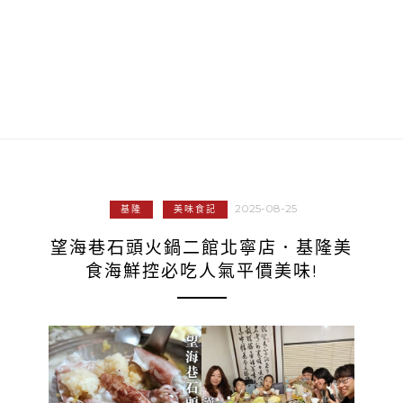
2025-08-25
基隆
美味食記
望海巷石頭火鍋二館北寧店．基隆美
食海鮮控必吃人氣平價美味!