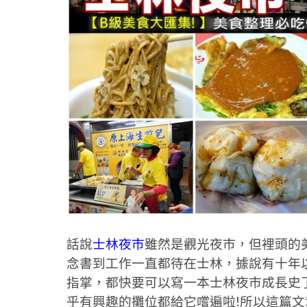
話說
士林夜市
雖然是觀光夜市，但裡頭的
念書到工作一直都待在士林，據說有十年
指掌，都快要可以寫一本士林夜市成長史了
乎有興趣的攤位都給它嚐遍啦!所以這篇