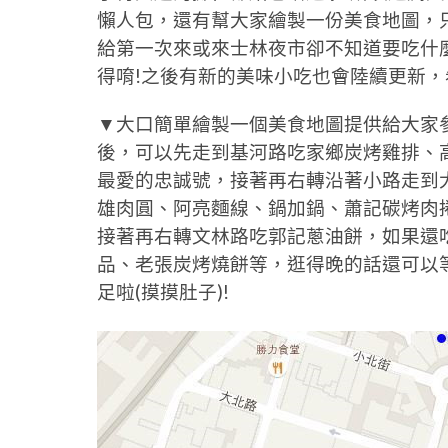
懶人包，還有幫大家繪製一份美食地圖，
給第一次來或來士林夜市卻不知道要吃什
得唷!之後有新的美味小吃也會陸續更新，
▼大口簡單繪製一個美食地圖提供給大家
後，可以先走到基河路吃家鄉炭烤雞排、
最愛的忠誠號，接著再右轉沿著小路走到
雄肉圓、阿亮麵線、鍋加鍋、蕭記碳烤肉
接著再右轉文林路吃郭記蔥油餅，如果還
品、老張炭烤燒餅等，逛得晚的話還可以等
足啦(摸摸肚子)!