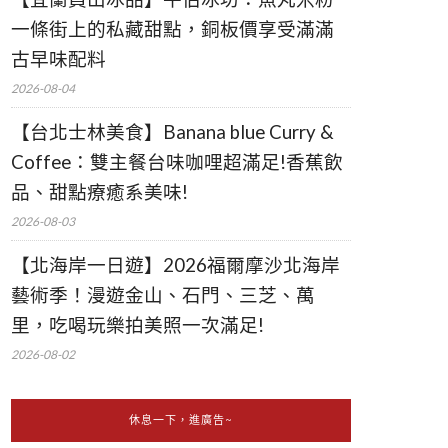
一條街上的私藏甜點，銅板價享受滿滿
古早味配料
2026-08-04
【台北士林美食】Banana blue Curry &
Coffee：雙主餐台味咖哩超滿足!香蕉飲
品、甜點療癒系美味!
2026-08-03
【北海岸一日遊】2026福爾摩沙北海岸
藝術季！漫遊金山、石門、三芝、萬
里，吃喝玩樂拍美照一次滿足!
2026-08-02
休息一下，進廣告~