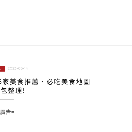
2023-08-14
北
6家美食推薦、必吃美食地圖
包整理!
=廣告=