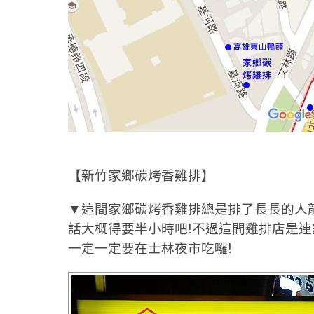
【新竹家鄉碳烤香雞排】
▼這間家鄉碳烤香雞排總是排了長長的人
話大概得要半小時吧!不過這間雞排店是
一定一定要在士林夜市吃囉!