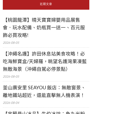
近期文章
【桃園龍潭】晴天寶寶婦嬰用品展售
會．玩水配備、奶瓶買一送一、百元服
飾必買攻略!
2026-08-05
【沖繩名護】許田休息站美食攻略！必
吃海鮮寶盒/天婦羅，眺望名護灣果凍藍
無敵海景（沖繩自駕必停景點）
2026-08-05
釜山廣安里 SEAYOU 飯店：無敵窗景、
離地鐵站超近，還能直擊無人機表演！
2026-08-04
【宜蘭員山冰品】牛伯冰坊：魚丸米粉