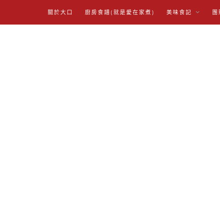
關於大口
廚房食譜(就是愛在家煮)
美味食記
團