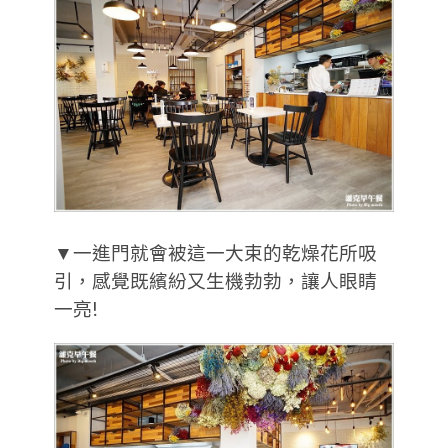
▼一進門就會被這一大束的乾燥花所吸
引，感覺既繽紛又生機勃勃，讓人眼睛
一亮!