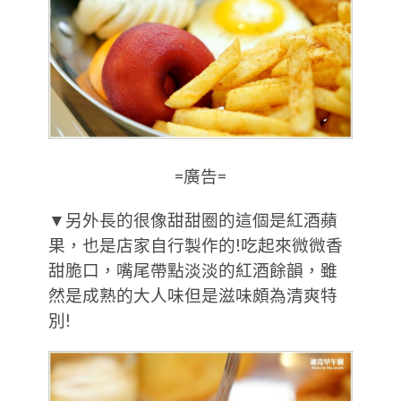
=廣告=
▼另外長的很像甜甜圈的這個是紅酒蘋
果，也是店家自行製作的!吃起來微微香
甜脆口，嘴尾帶點淡淡的紅酒餘韻，雖
然是成熟的大人味但是滋味頗為清爽特
別!