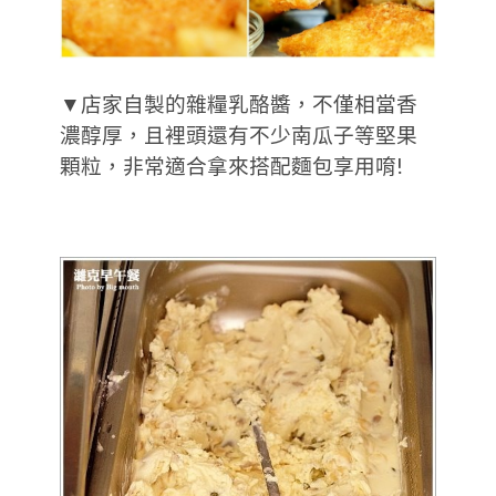
▼店家自製的雜糧乳酪醬，不僅相當香
濃醇厚，且裡頭還有不少南瓜子等堅果
顆粒，非常適合拿來搭配麵包享用唷!