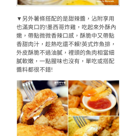
▼另外薯條搭配的是甜辣醬，沾附享用
也滿爽口的!墨西哥炸雞，吃起來外酥內
嫩，帶點微微香辣口感，酥脆中又帶點
香甜肉汁，趁熱吃還不賴!英式炸魚排，
外皮酥脆不過油膩，裡頭的魚肉相當細
膩軟嫩，一點腥味也沒有，單吃或搭配
醬料都很不錯!