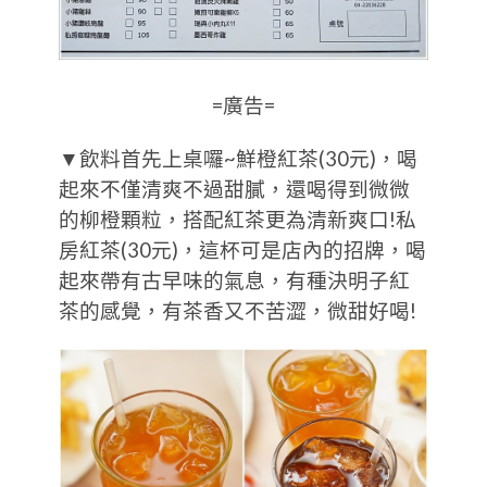
=廣告=
▼飲料首先上桌囉~鮮橙紅茶(30元)，喝
起來不僅清爽不過甜膩，還喝得到微微
的柳橙顆粒，搭配紅茶更為清新爽口!私
房紅茶(30元)，這杯可是店內的招牌，喝
起來帶有古早味的氣息，有種決明子紅
茶的感覺，有茶香又不苦澀，微甜好喝!