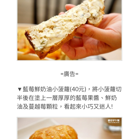
=廣告=
▼藍莓鮮奶油小菠蘿(40元)，將小菠蘿切
半後在塗上一層厚厚的藍莓果醬、鮮奶
油及蔓越莓顆粒，看起來小巧又迷人!