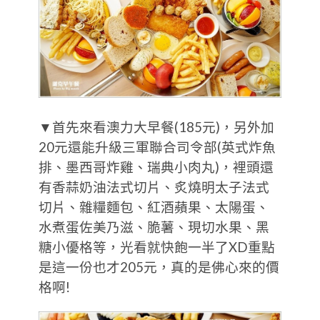
▼首先來看澳力大早餐(185元)，另外加
20元還能升級三軍聯合司令部(英式炸魚
排、墨西哥炸雞、瑞典小肉丸)，裡頭還
有香蒜奶油法式切片、炙燒明太子法式
切片、雜糧麵包、紅酒蘋果、太陽蛋、
水煮蛋佐美乃滋、脆薯、現切水果、黑
糖小優格等，光看就快飽一半了XD重點
是這一份也才205元，真的是佛心來的價
格啊!