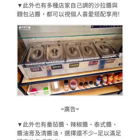
▼此外也有多種店家自己調的沙拉醬與
麵包沾醬，都可以視個人喜愛搭配享用!
=廣告=
▼此外也有番茄醬、辣椒醬、泰式醬、
醬油膏及清醬油，選擇還不少~足以滿足