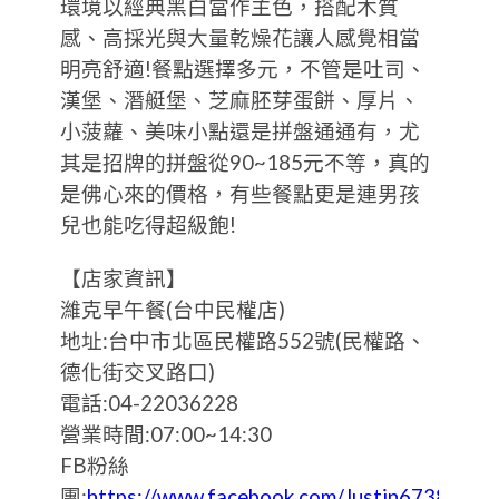
環境以經典黑白當作主色，搭配木質
感、高採光與大量乾燥花讓人感覺相當
明亮舒適!餐點選擇多元，不管是吐司、
漢堡、潛艇堡、芝麻胚芽蛋餅、厚片、
小菠蘿、美味小點還是拼盤通通有，尤
其是招牌的拼盤從90~185元不等，真的
是佛心來的價格，有些餐點更是連男孩
兒也能吃得超級飽!
【店家資訊】
濰克早午餐(台中民權店)
地址:台中市北區民權路552號(民權路、
德化街交叉路口)
電話:04-22036228
營業時間:07:00~14:30
FB粉絲
團:
https://www.facebook.com/Justin6738/