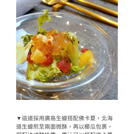
▼這道採用廣島生蠔搭配佛卡夏，北海
道生蠔煎至兩面微酥，再以櫛瓜包裹，