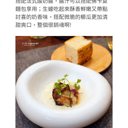
搭配法式酸奶醬，醬汁可以搭配佛卡夏
麵包享用；生蠔吃起來酥香鮮嫩又帶點
討喜的奶香味，搭配微脆的櫛瓜更加清
甜爽口，整個很銷魂啊!