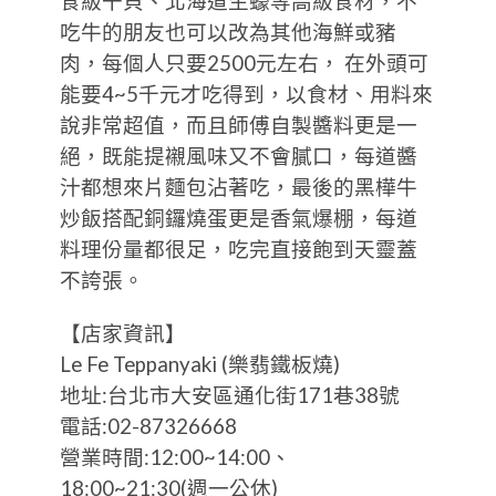
食級干貝、北海道生蠔等高級食材，不
吃牛的朋友也可以改為其他海鮮或豬
肉，每個人只要2500元左右， 在外頭可
能要4~5千元才吃得到，以食材、用料來
說非常超值，而且師傅自製醬料更是一
絕，既能提襯風味又不會膩口，每道醬
汁都想來片麵包沾著吃，最後的黑樺牛
炒飯搭配銅鑼燒蛋更是香氣爆棚，每道
料理份量都很足，吃完直接飽到天靈蓋
不誇張。
【店家資訊】
Le Fe Teppanyaki (樂翡鐵板燒)
地址:台北市大安區通化街171巷38號
電話:02-87326668
營業時間:12:00~14:00、
18:00~21:30(週一公休)