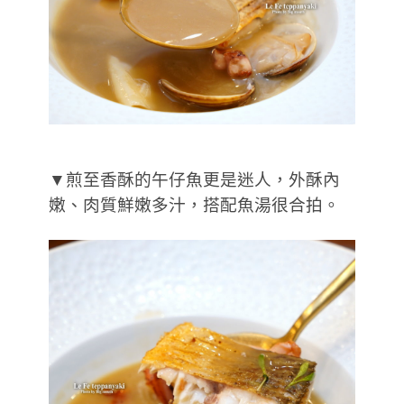
▼煎至香酥的午仔魚更是迷人，外酥內
嫩、肉質鮮嫩多汁，搭配魚湯很合拍。