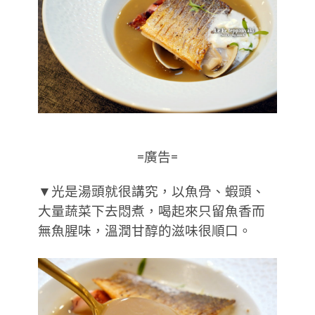
=廣告=
▼光是湯頭就很講究，以魚骨、蝦頭、
大量蔬菜下去悶煮，喝起來只留魚香而
無魚腥味，溫潤甘醇的滋味很順口。