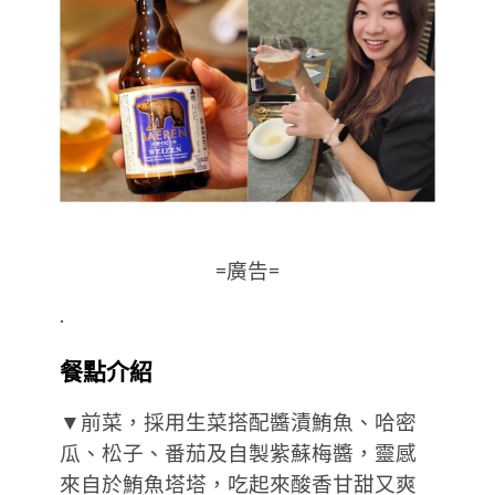
=廣告=
.
餐點介紹
▼前菜，採用生菜搭配醬漬鮪魚、哈密
瓜、松子、番茄及自製紫蘇梅醬，靈感
來自於鮪魚塔塔，吃起來酸香甘甜又爽