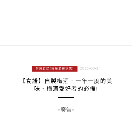
2023-03-24
廚房食譜(就是愛在家煮)
【食譜】自製梅酒．一年一度的美
味、梅酒愛好者的必備!
=廣告=