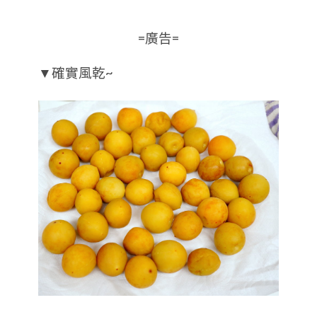
=廣告=
▼確實風乾~