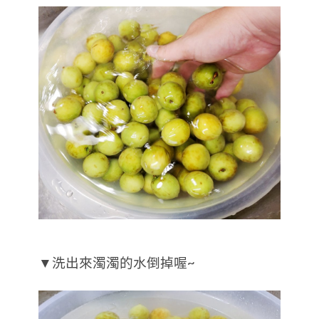
▼洗出來濁濁的水倒掉喔~