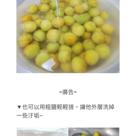
=廣告=
▼也可以用粗鹽輕輕搓，讓他外層洗掉
一些汙垢~