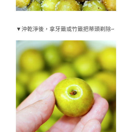
▼沖乾淨後，拿牙籤或竹籤把蒂頭剃除~