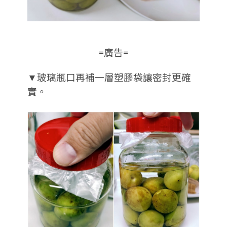
=廣告=
▼玻璃瓶口再補一層塑膠袋讓密封更確
實。