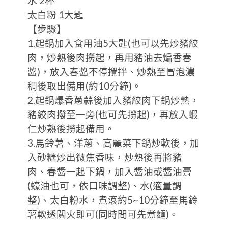
水 2杯
太白粉 1大匙
【步驟】
1.起鍋加入食用油5大匙(也可以先炒豬絞
肉，炒熟後肉撈起，再用豬油去煸香春
醬)，放入春醬不停攪拌、炒熱至冒泡濃
稠後取出備用(約10分鐘)。
2.起鍋爆香蔥蒜後加入豬絞肉下鍋炒熟，
豬絞肉撥至一旁(也可先撈起)，再放入蝦
仁炒熟後撈起備用。
3.馬鈴薯、洋蔥、高麗菜下鍋炒軟後，加
入砂糖炒出微焦香味，炒熟後再將豬
肉、春醬一起下鍋，加入醬油或醬油膏
(蠔油也可，依口味調整)、水(適量調
整)、太白粉水，煮滾約5~10分鐘至馬鈴
薯軟透關火即可(同時間可先煮麵)。