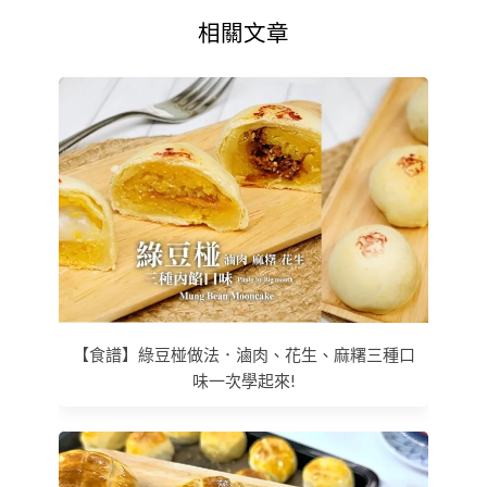
相關文章
【食譜】綠豆椪做法．滷肉、花生、麻糬三種口
味一次學起來!