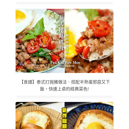
【食譜】泰式打抛豬做法．搭配半熟蛋邪惡又下
飯，快速上桌的經典菜色!