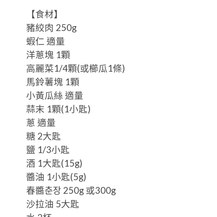
【食材】
豬絞肉 250g
蝦仁 適量
洋蔥塊 1顆
高麗菜1/4顆(或櫛瓜1條)
馬鈴薯塊 1顆
小黃瓜絲 適量
蒜末 1顆(1小匙)
蔥 適量
糖 2大匙
鹽 1/3小匙
酒 1大匙(15g)
醬油 1小匙(5g)
春醬춘장 250g 或300g
沙拉油 5大匙