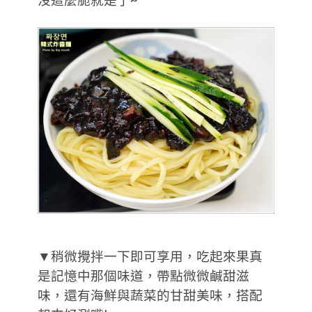
沒這麼脆就是了~
▼稍微攪拌一下即可享用，吃起來果真
是記憶中那個味道，帶點微微鹹甜滋
味，還有海鮮與蔬菜的甘甜美味，搭配