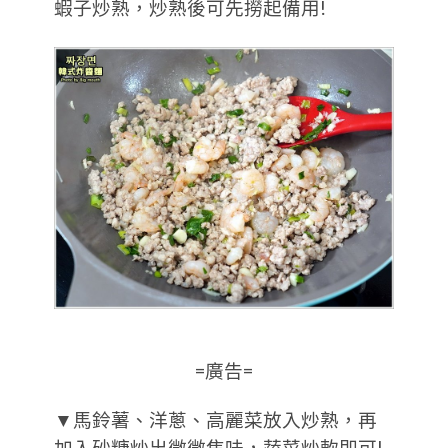
蝦子炒熟，炒熟後可先撈起備用!
=廣告=
▼馬鈴薯、洋蔥、高麗菜放入炒熟，再