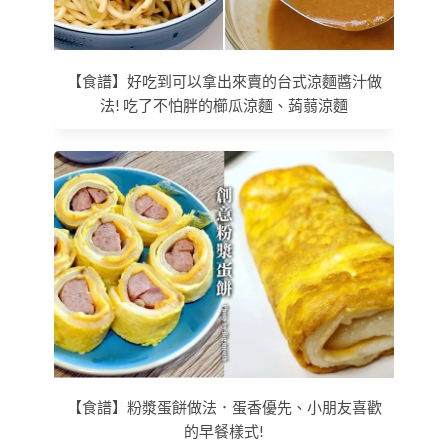
【食譜】好吃到可以拿出來賣的台式涼麵醬汁做
法! 吃了不怕胖的櫛瓜涼麵、蒟蒻涼麵
【食譜】粉漿蛋餅做法．蛋香優先、小朋友喜歡
的早餐樣式!