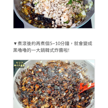
▼煮滾後約再煮個5~10分鐘，就會變成
黑嚕嚕的一大鍋韓式炸醬啦!