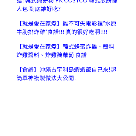
譜! 韓式煎餅粉 PK COSTCO 韓式煎餅懶
人包 到底誰好吃?
【就是愛在家煮】雞不可失電影裡”水原
牛肋排炸雞”食譜!!! 真的很好吃啊!!!!
【就是愛在家煮】韓式蜂蜜炸雞、醬料
炸雞醬料、炸雞醃蘿蔔 食譜
【食譜】沖繩古宇利島蝦蝦飯自己來!超
簡單神複製做法大公開!