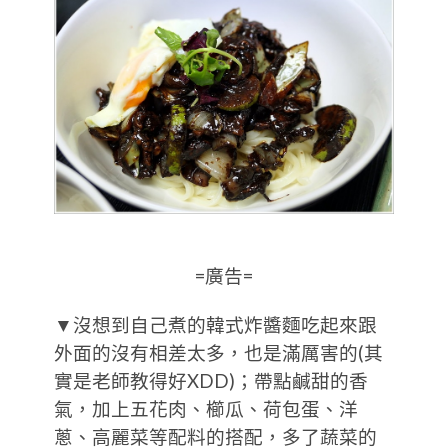
=廣告=
▼沒想到自己煮的韓式炸醬麵吃起來跟
外面的沒有相差太多，也是滿厲害的(其
實是老師教得好XDD)；帶點鹹甜的香
氣，加上五花肉、櫛瓜、荷包蛋、洋
蔥、高麗菜等配料的搭配，多了蔬菜的