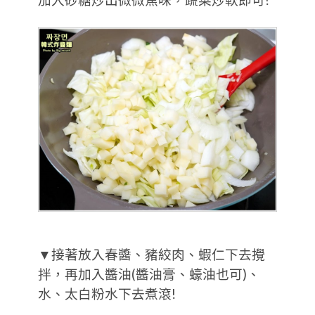
加入砂糖炒出微微焦味，蔬菜炒軟即可!
▼接著放入春醬、豬絞肉、蝦仁下去攪
拌，再加入醬油(醬油膏、蠔油也可)、
水、太白粉水下去煮滾!