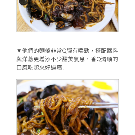
▼他們的麵條非常Q彈有嚼勁，搭配醬料
與洋蔥更增添不少甜美氣息，香Q滑順的
口感吃起來好過癮!