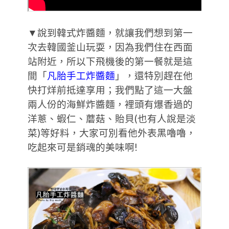
▼說到韓式炸醬麵，就讓我們想到第一
次去韓國釜山玩耍，因為我們住在西面
站附近，所以下飛機後的第一餐就是這
間「
凡胎手工炸醬麵
」，還特別趕在他
快打烊前抵達享用；我們點了這一大盤
兩人份的海鮮炸醬麵，裡頭有爆香過的
洋蔥、蝦仁、蘑菇、貽貝(也有人說是淡
菜)等好料，大家可別看他外表黑嚕嚕，
吃起來可是銷魂的美味啊!