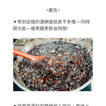
=廣告=
▼煮到這樣的濃稠度就差不多囉~~同時
間也能一邊煮麵更節省時間!
▼接著將燙好的麵條放入碗中，再淋上